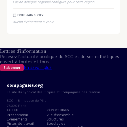
Pas de délégué régional configuré pour cette région.
PROCHAINS RDV
Aucun événement à venir.
Lettres d'information
Recevez l'actualité publique du SCC et de ses esthétiques —
ouvert à toutes et tous.
En savoir plus
S'abonner
compagnies.org
Le site du Syndicat des Cirques et Compagnies de Création
SCC — 8 Impasse du Pilier
75020 Paris
LE SCC
RÉPERTOIRES
Présentation
Vue d'ensemble
Événements
Structures
Pistes de travail
Spectacles