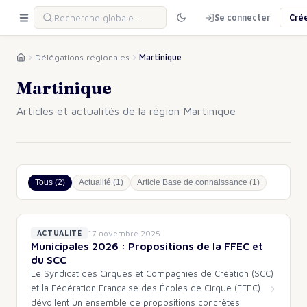
Se connecter
Cré
Délégations régionales
Martinique
Martinique
Articles et actualités de la région Martinique
Tous (
2
)
Actualité
(
1
)
Article Base de connaissance
(
1
)
17 novembre 2025
ACTUALITÉ
Municipales 2026 : Propositions de la FFEC et
du SCC
Le Syndicat des Cirques et Compagnies de Création (SCC)
et la Fédération Française des Écoles de Cirque (FFEC)
dévoilent un ensemble de propositions concrètes