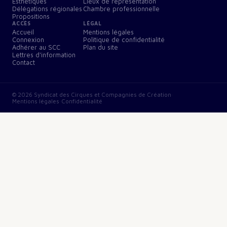
Esthétiques
Lieux de représentation
Délégations régionales
Chambre professionnelle
Propositions
ACCÈS
LÉGAL
Accueil
Mentions légales
Connexion
Politique de confidentialité
Adhérer au SCC
Plan du site
Lettres d'information
Contact
©
2026
Syndicat des Cirques et Compagnies de Création
·
Mentions légales
·
Confidentialité