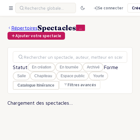
Se connecter
Cré
Spectacles
Répertoires
…
Ajouter votre spectacle
Statut
Forme
En création
En tournée
Archivé
Salle
Chapiteau
Espace public
Yourte
Filtres avancés
Catalogue Itinérance
Chargement des spectacles…