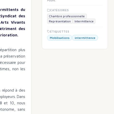
Public
ermittents du
CATÉGORIES
 Syndicat des
Chambre professionnelle
Représentation
Intermittence
Arts Vivants
détriment des
ÉTIQUETTES
rioration.
Mobilisations
intermittence
partition plus
la préservation
écessaire pour
times, non les
s répond à des
employeurs. Dans
 8 et 10, nous
utonome, sans