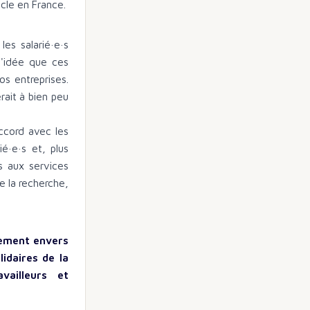
cle en France.
es salarié·e·s
'idée que ces
os entreprises.
ait à bien peu
ccord avec les
é·e·s et, plus
s aux services
de la recherche,
gement envers
idaires de la
vailleurs et