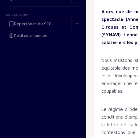
Alors que de n
LA SCC #APP
spectacle (Ann
Répertoires du SCC
Cirques et Com
(SYNAVI) tienn
Petites annonces
salarié·e·s les 
Nous insistons s
équitable des moy
et le développem
envisager une ré
coupables.
Le régime d'inde
conditions d'emplo
la lettre de cad
contestons que 