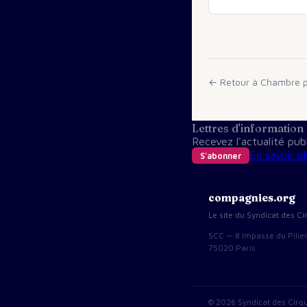
← Retour à
Chambre p
Lettres d'information
Recevez l'actualité pu
En savoir pl
S'abonner
compagnies.org
Le site du Syndicat des 
SCC — 8 Impasse du Pilie
75020 Paris
©
2026
Syndicat des Cirq