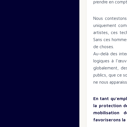
prendre en compte
Nous contestons 
uniquement comm
artistes, ces tec
Sans ces hommes 
de choses.
Au-delà des int
logiques à l'œuv
globalement, des
publics, que ce so
ne nous apparaiss
En tant qu'emp
la protection d
mobilisation 
favoriserons la 