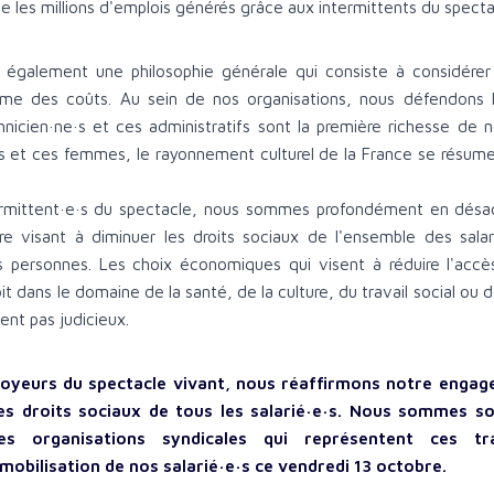
 les millions d'emplois générés grâce aux intermittents du specta
également une philosophie générale qui consiste à considérer l
e des coûts. Au sein de nos organisations, nous défendons l
hnicien·ne·s et ces administratifs sont la première richesse de n
et ces femmes, le rayonnement culturel de la France se résumer
ermittent·e·s du spectacle, nous sommes profondément en désa
re visant à diminuer les droits sociaux de l'ensemble des salari
 personnes. Les choix économiques qui visent à réduire l'accè
it dans le domaine de la santé, de la culture, du travail social ou 
ent pas judicieux.
loyeurs du spectacle vivant, nous réaffirmons notre enga
es droits sociaux de tous les salarié·e·s. Nous sommes sol
des organisations syndicales qui représentent ces tra
mobilisation de nos salarié·e·s ce vendredi 13 octobre.