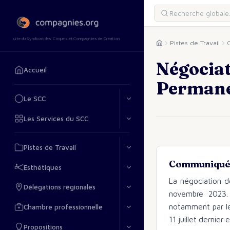
site du Syndicat des Cirques et Compagnies de Création
Pistes de Travail
Négociat
Accueil
Permanen
Le SCC
Les Services du SCC
Pistes de Travail
Communiqué 
Esthétiques
La négociation d
Délégations régionales
novembre 2023. 
notamment par le 
Chambre professionnelle
11 juillet dernie
Propositions