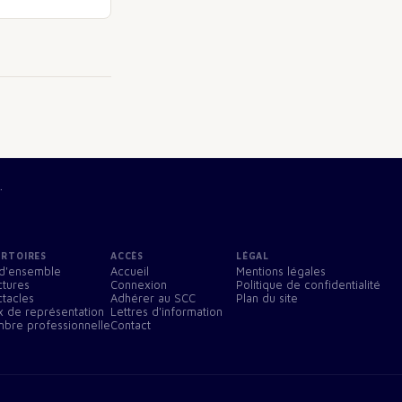
.
ERTOIRES
ACCÈS
LÉGAL
d'ensemble
Accueil
Mentions légales
ctures
Connexion
Politique de confidentialité
tacles
Adhérer au SCC
Plan du site
x de représentation
Lettres d'information
bre professionnelle
Contact