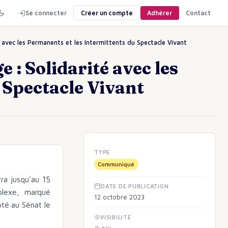
Se connecter
Créer un compte
Adhérer
Contact
 avec les Permanents et les Intermittents du Spectacle Vivant
: Solidarité avec les
 Spectacle Vivant
TYPE
Communiqué
ra jusqu'au 15
DATE DE PUBLICATION
plexe, marqué
12 octobre 2023
pté au Sénat le
VISIBILITÉ