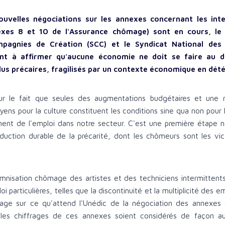
ouvelles négociations sur les annexes concernant les int
exes 8 et 10 de l'Assurance chômage) sont en cours, le
pagnies de Création (SCC) et le Syndicat National des 
ent à affirmer qu'aucune économie ne doit se faire au 
plus précaires, fragilisés par un contexte économique en dété
ur le fait que seules des augmentations budgétaires et une ré
ens pour la culture constituent les conditions sine qua non pour 
ent de l'emploi dans notre secteur. C'est une première étape n
duction durable de la précarité, dont les chômeurs sont les vic
mnisation chômage des artistes et des techniciens intermittent
i particulières, telles que la discontinuité et la multiplicité des 
rage sur ce qu'attend l'Unédic de la négociation des annexes
les chiffrages de ces annexes soient considérés de façon a