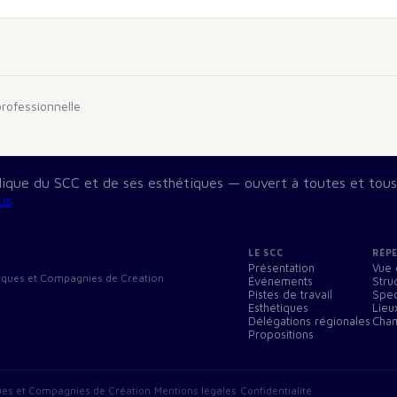
rofessionnelle
blique du SCC et de ses esthétiques — ouvert à toutes et tous
us
LE SCC
RÉP
Présentation
Vue 
Cirques et Compagnies de Création
Événements
Stru
Pistes de travail
Spec
r
Esthétiques
Lieu
Délégations régionales
Cham
Propositions
ues et Compagnies de Création
·
Mentions légales
·
Confidentialité