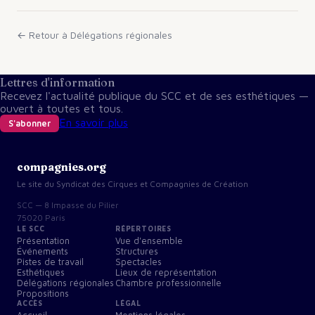
← Retour à
Délégations régionales
Lettres d'information
Recevez l'actualité publique du SCC et de ses esthétiques —
ouvert à toutes et tous.
En savoir plus
S'abonner
compagnies.org
Le site du Syndicat des Cirques et Compagnies de Création
SCC — 8 Impasse du Pilier
75020 Paris
LE SCC
RÉPERTOIRES
Présentation
Vue d'ensemble
Événements
Structures
Pistes de travail
Spectacles
Esthétiques
Lieux de représentation
Délégations régionales
Chambre professionnelle
Propositions
ACCÈS
LÉGAL