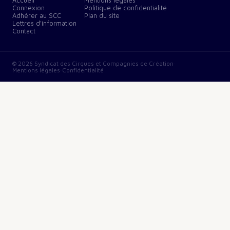
Accueil
Mentions légales
Connexion
Politique de confidentialité
Adhérer au SCC
Plan du site
Lettres d'information
Contact
©
2026
Syndicat des Cirques et Compagnies de Création
·
Mentions légales
·
Confidentialité